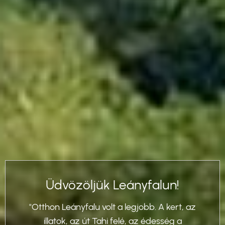
Üdvözöljük Leányfalun!
"Otthon Leányfalu volt a legjobb. A kert, az
illatok, az út Tahi felé, az édesség a