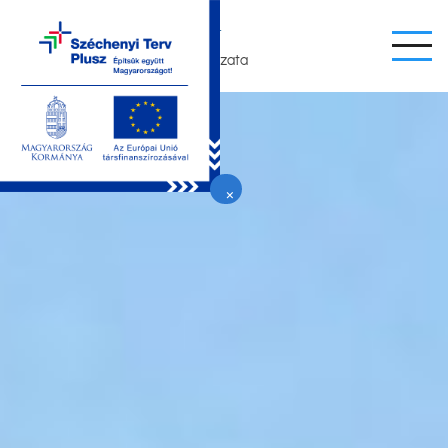
Ugrás
LEÁNYFALU
a
Nagyközség Önkormányzata
tartalomra
×