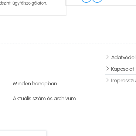
dszinti ügyfélszolgálaton.
Adatvédel
Lábléc
Kapcsolat
Impressz
Minden hónapban
Aktuális szám és archívum