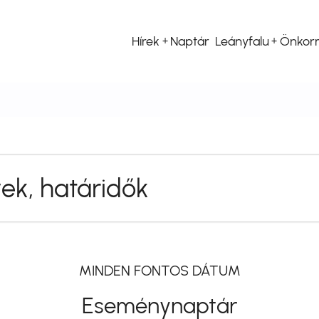
Hírek
Naptár
Leányfalu
Önkor
Fő
navigáció
k, határidők
MINDEN FONTOS DÁTUM
Eseménynaptár