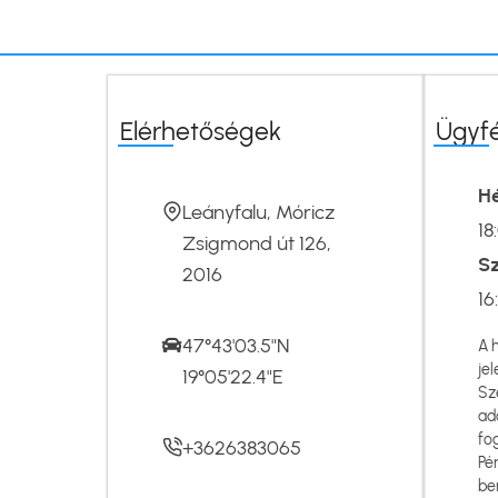
Elérhetőségek
Ügyf
Hé
Leányfalu, Móricz
18
Zsigmond út 126,
S
2016
16
47°43'03.5"N
A 
jel
19°05'22.4"E
Sz
ad
fo
+3626383065
Pé
be