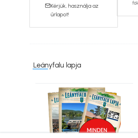
föl
Kérjük, használja az
űrlapot
!
Leányfalu lapja
Kép