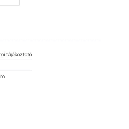
mi tájékoztató
um