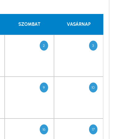
SZOMBAT
VASÁRNAP
2
3
9
10
16
17