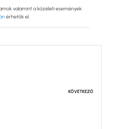
gramok valamint a közéleti események
án
érhetők el.
KÖVETKEZŐ