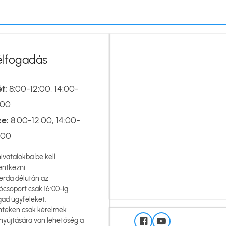
élfogadás
t:
8:00-12:00, 14:00-
:00
ze:
8:00-12:00, 14:00-
:00
hivatalokba be kell
entkezni.
erda délután az
ócsoport csak 16:00-ig
gad ügyfeleket.
nteken csak kérelmek
nyújtására van lehetőség a