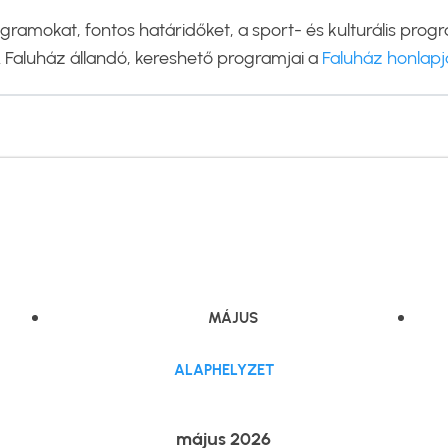
ogramokat, fontos határidőket, a sport- és kulturális pro
A Faluház állandó, kereshető programjai a
Faluház honlapj
MÁJUS
ALAPHELYZET
május 2026