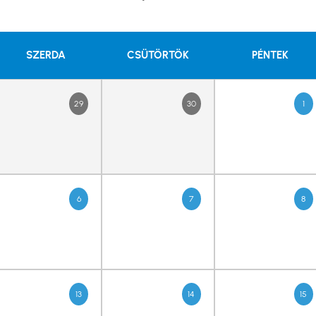
SZERDA
CSÜTÖRTÖK
PÉNTEK
29
30
1
6
7
8
13
14
15