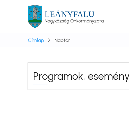
Ugrás
a
LEÁNYFALU
tartalomra
Nagyközség Önkormányzata
Címlap
Naptár
Programok, eseménye