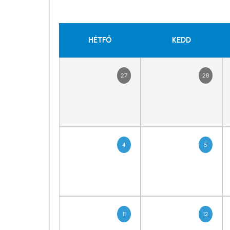
HÉTFŐ
KEDD
27
28
4
5
11
12