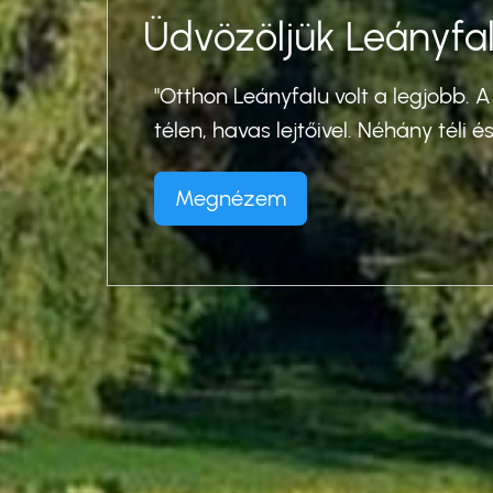
Üdvözöljük Leányfal
es
"Otthon Leányfalu volt a legjobb. A
télen, havas lejtőivel. Néhány téli é
, 1948
Megnézem