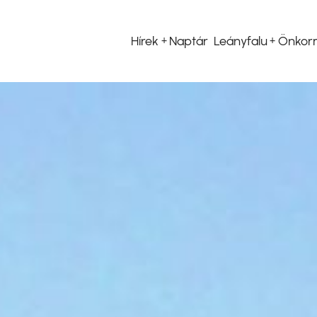
Hírek
Naptár
Leányfalu
Önkor
Fő
navigáció