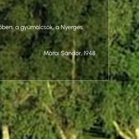
Üdv
egőben, a gyümölcsök, a Nyerges
"Ottho
télen,
Márai Sándor, 1948
Me