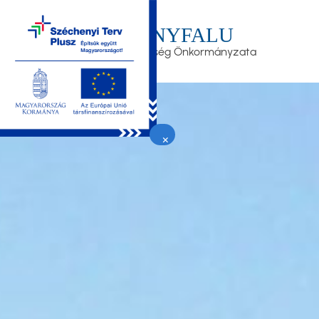
Ugrás
a
LEÁNYFALU
tartalomra
Nagyközség Önkormányzata
×