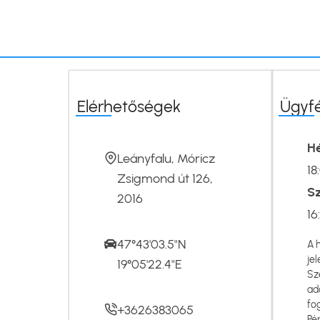
Elérhetőségek
Ügyf
Hé
Leányfalu, Móricz
18
Zsigmond út 126,
S
2016
16
47°43'03.5"N
A 
jel
19°05'22.4"E
Sz
ad
fo
+3626383065
Pé