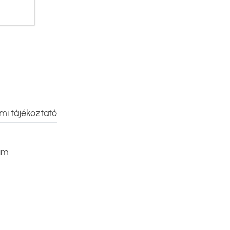
mi tájékoztató
um