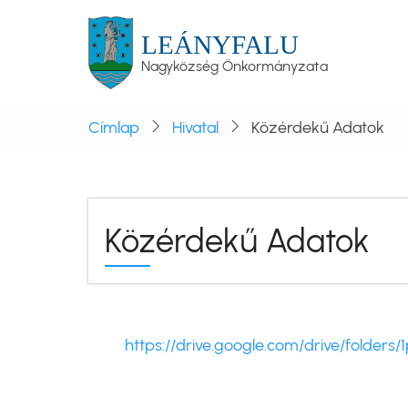
Ugrás
a
LEÁNYFALU
tartalomra
Nagyközség Önkormányzata
Címlap
Hivatal
Közérdekű Adatok
Közérdekű Adatok
https://drive.google.com/drive/fold