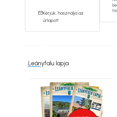
be
föl
Kérjük, használja az
űrlapot
!
Leányfalu lapja
Kép