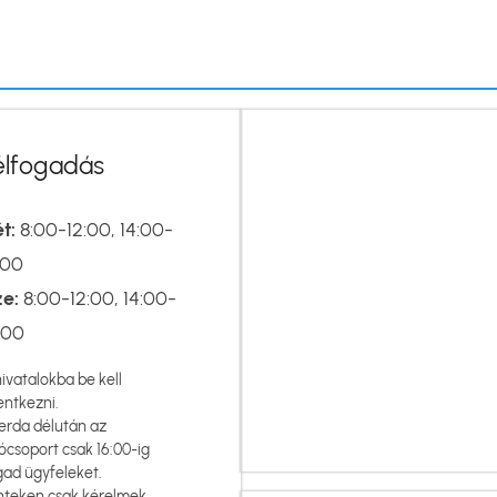
élfogadás
t:
8:00-12:00, 14:00-
:00
ze:
8:00-12:00, 14:00-
:00
hivatalokba be kell
entkezni.
erda délután az
ócsoport csak 16:00-ig
gad ügyfeleket.
nteken csak kérelmek