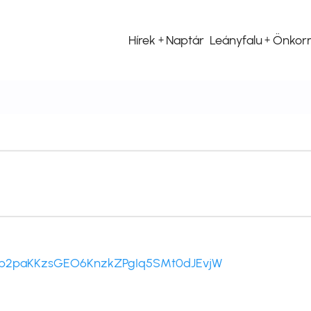
Hírek
Naptár
Leányfalu
Önkor
Fő
navigáció
ers/1p2paKKzsGEO6KnzkZPgIq5SMt0dJEvjW