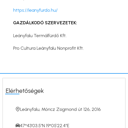
https://leanyfurdo.hu/
GAZDÁLKODÓ SZERVEZETEK:
Leányfalu Termálfürdő Kft.
Pro Cultura Leányfalu Nonprofit Kft.
Elérhetőségek
Leányfalu, Móricz Zsigmond út 126, 2016
47°43'03.5"N 19°05'22.4"E