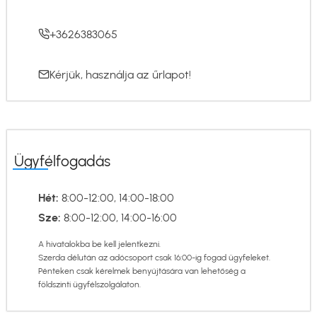
+3626383065
Kérjük, használja az
űrlapot
!
Ügyfélfogadás
Hét:
8:00-12:00, 14:00-18:00
Sze:
8:00-12:00, 14:00-16:00
A hivatalokba be kell jelentkezni.
Szerda délután az adócsoport csak 16:00-ig fogad ügyfeleket.
Pénteken csak kérelmek benyújtására van lehetőség a
földszinti ügyfélszolgálaton.