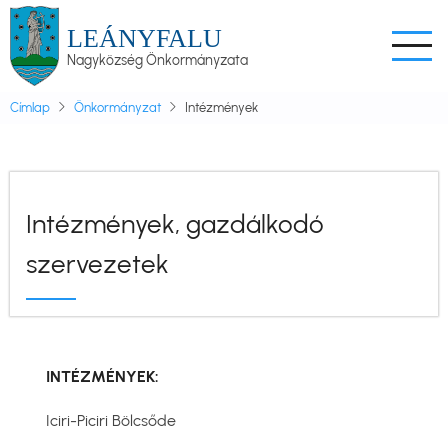
Ugrás
LEÁNYFALU
a
Nagyközség Önkormányzata
tartalomra
Címlap
Önkormányzat
Intézmények
Intézmények, gazdálkodó
szervezetek
INTÉZMÉNYEK:
Iciri-Piciri Bölcsőde