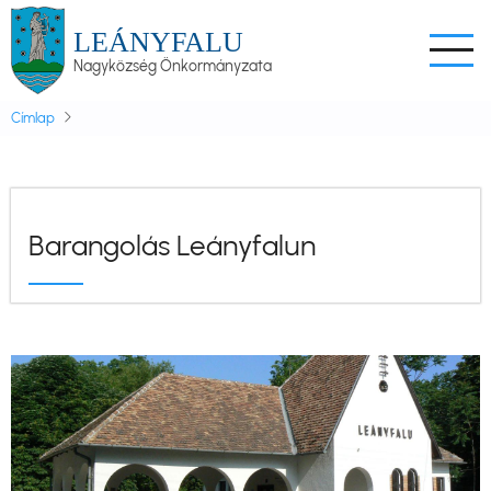
Ugrás
LEÁNYFALU
a
Nagyközség Önkormányzata
tartalomra
Címlap
Barangolás Leányfalun