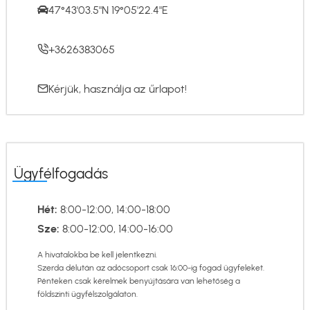
47°43'03.5"N 19°05'22.4"E
+3626383065
Kérjük, használja az
űrlapot
!
Ügyfélfogadás
Hét:
8:00-12:00, 14:00-18:00
Sze:
8:00-12:00, 14:00-16:00
A hivatalokba be kell jelentkezni.
Szerda délután az adócsoport csak 16:00-ig fogad ügyfeleket.
Pénteken csak kérelmek benyújtására van lehetőség a
földszinti ügyfélszolgálaton.