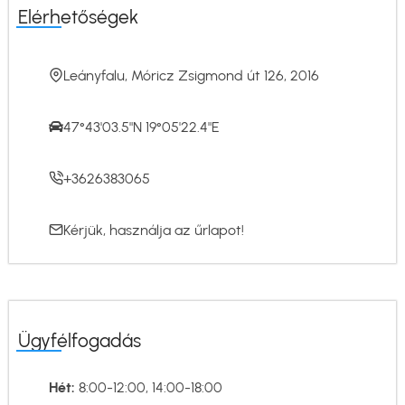
Elérhetőségek
Leányfalu, Móricz Zsigmond út 126, 2016
47°43'03.5"N 19°05'22.4"E
+3626383065
Kérjük, használja az
űrlapot
!
Ügyfélfogadás
Hét:
8:00-12:00, 14:00-18:00