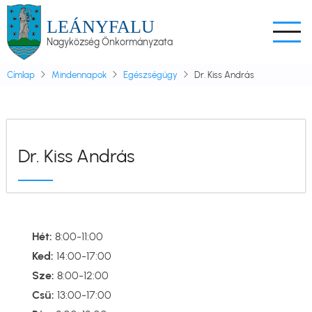
Ugrás
LEÁNYFALU
a
Nagyközség Önkormányzata
tartalomra
Címlap
Mindennapok
Egészségügy
Dr. Kiss András
Dr. Kiss András
Hét:
8:00-11:00
Ked:
14:00-17:00
Sze:
8:00-12:00
Csü:
13:00-17:00