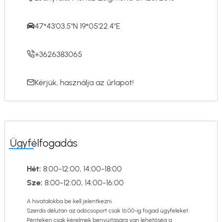
47°43'03.5"N 19°05'22.4"E
+3626383065
Kérjük, használja az
űrlapot
!
Ügyfélfogadás
Hét:
8:00-12:00, 14:00-18:00
Sze:
8:00-12:00, 14:00-16:00
A hivatalokba be kell jelentkezni.
Szerda délután az adócsoport csak 16:00-ig fogad ügyfeleket.
Pénteken csak kérelmek benyújtására van lehetőség a