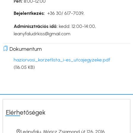
Pén:
8:00-12:00
Bejelentkezés:
+36 30/ 617-7039,
Adminisztrációs idő:
kedd: 12:00-14:00,
leanyfaludrkiss@gmail.com
Dokumentum
Dokumentum
haziorvosi_korzetlista_i-es_utcajegyzeke.pdf
(116.05 KB)
Elérhetőségek
Leányfalu, Móricz Zsigmond út 126, 2016