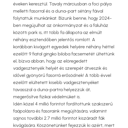
éveken keresztül. Tavaly márciusban a foci pálya
melletti fasorral és a duna-part sétány fáival
folytattuk munkánkat. Bízunk benne, hogy 2024-
ben megújulhat az önkormányzat és a faluház
közötti park is, itt több fa állapota az elmúlt
néhány esztendőben jelentős romlott. A
korábban kivágott egyedek helyére néhány héttel
ezelőtt 9 fiatal gingko biloba facsemetét ültettünk
el, bízva abban, hogy az elöregedett
vadgesztenyék helyét és szerepét átveszik és
idővel gyönyörű fasorrá erősödnek! A több évvel
ezelőtt elültetett kisebb vadgesztenyéket
tavasszal a duna-partra helyezzük át,
megerősítve fizikai védelmüket is.
Idén közel 4 millió forintot fordítottunk szakszerű
faápolásra és fasoraink megújítására, valamint
sajnos további 2.7 millió forintot kiszáradt fák
kivágására. Köszönetünket fejezzük ki azért, mert