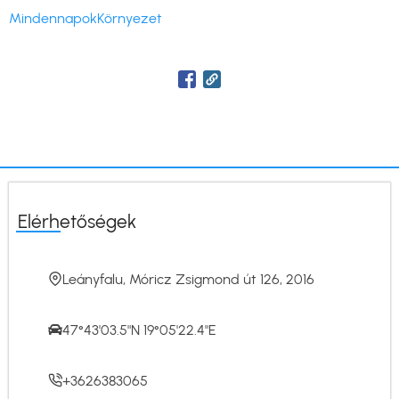
Mindennapok
Környezet
Elérhetőségek
Leányfalu, Móricz Zsigmond út 126, 2016
47°43'03.5"N 19°05'22.4"E
+3626383065