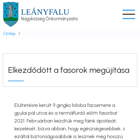
Ugrás
LEÁNYFALU
a
Nagyközség Önkormányzata
tartalomra
Címlap
Elkezdődött a fasorok megújítása
Elültetésre került 9 gingko biloba facsemete a
gyulai pál utcai és a termálfürdő előtti fasorba!
2021. Februárban kezdtük meg fáink ápolását,
kezelését, bízva abban, hogy egészségesebbek, s
ezáltal biztonságosabbak is lesznek még hosszú