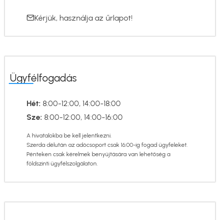
Kérjük, használja az
űrlapot
!
Ügyfélfogadás
Hét:
8:00-12:00, 14:00-18:00
Sze:
8:00-12:00, 14:00-16:00
A hivatalokba be kell jelentkezni.
Szerda délután az adócsoport csak 16:00-ig fogad ügyfeleket.
Pénteken csak kérelmek benyújtására van lehetőség a
földszinti ügyfélszolgálaton.