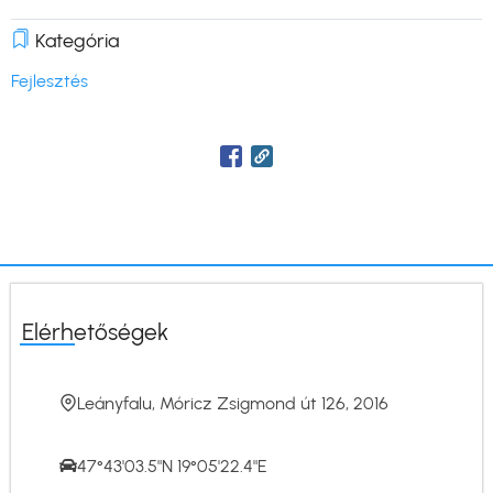
Kategória
Fejlesztés
Elérhetőségek
Leányfalu, Móricz Zsigmond út 126, 2016
47°43'03.5"N 19°05'22.4"E