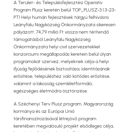
A Terület- és Településfejlesztési Operatív
Program Plusz keretén belül TOP_PLUSZ-3.1.3-23-
PT1 Helyi humán fejlesztések tárgyú felhívásra
Leányfalu Nagyközség Önkormányzata sikeresen
pályázott. 74,79 millió Ft vissza nem térítendő
támogatásból Leányfalu Nagyközség
Önkormányzata helyi civil szervezetekkel
konzorciumi megállapodás keretein belül olyan
programokat szervez, melyeknek célja a helyi
ifjúság fejlődésének biztosítása, identitásának
erősítése, településhez való kötődés erősítése,
valamint a lakosság szemléletformáló,
egészséges életmódra ösztönzése.
A Széchenyi Terv Plusz program, Magyarország
kormánya és az Európai Unió
társfinanszírozásával létrejövő program
keretében megvalósuló projekt elsődleges célja,