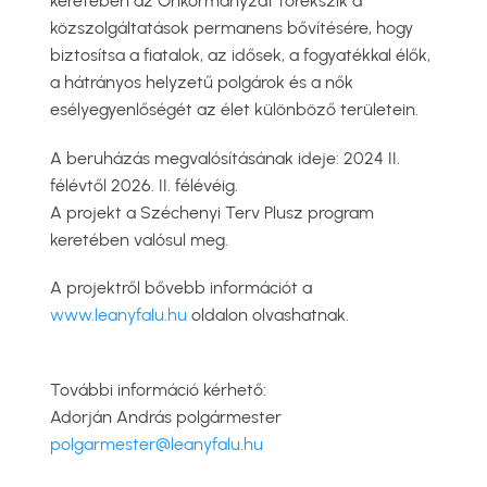
keretében az Önkormányzat törekszik a
közszolgáltatások permanens bővítésére, hogy
biztosítsa a fiatalok, az idősek, a fogyatékkal élők,
a hátrányos helyzetű polgárok és a nők
esélyegyenlőségét az élet különböző területein.
A beruházás megvalósításának ideje: 2024 II.
félévtől 2026. II. félévéig.
A projekt a Széchenyi Terv Plusz program
keretében valósul meg.
A projektről bővebb információt a
www.leanyfalu.hu
oldalon olvashatnak.
További információ kérhető:
Adorján András polgármester
polgarmester@leanyfalu.hu