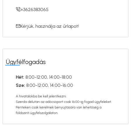
+3626383065
Kérjük, használja az
űrlapot
!
Ügyfélfogadás
Hét:
8:00-12:00, 14:00-18:00
Sze:
8:00-12:00, 14:00-16:00
A hivatalokba be kell jelentkezni.
Szerda délután az adócsoport csak 16:00-ig fogad ügyfeleket.
Pénteken csak kérelmek benyújtására van lehetőség a
földszinti ügyfélszolgálaton.