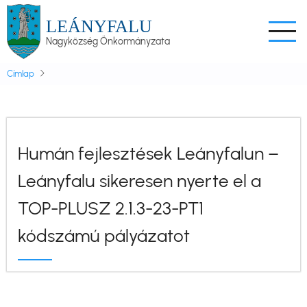
Ugrás
LEÁNYFALU
a
Nagyközség Önkormányzata
tartalomra
Címlap
Humán fejlesztések Leányfalun –
Leányfalu sikeresen nyerte el a
TOP-PLUSZ 2.1.3-23-PT1
kódszámú pályázatot