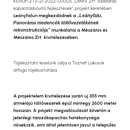
KEHOP-2.1.11-21-2022-00005 „DMRV Zrt. vízellátás
kapacitásbővítő fejlesztések” projekt keretében
Leányfalun megkezdődnek a „
Leányfalu,
Panoráma medencék töltővezetékének
munkálatai a Mészáros és
rekonstrukciója”
Mészáros Zrt. kivitelezésében.
Tájékoztató levelünk célja a Tisztelt Lakosok
átfogó tájékoztatása.
A projektelem kivitelezése során új 355 mm
átmérőjű töltővezeték épül mintegy 2600 méter
hosszan. A projekt megvalósulását követőn a
jelenlegi tározókapacitás hatékonysága
növekszik, ami által jelentősen javul a település