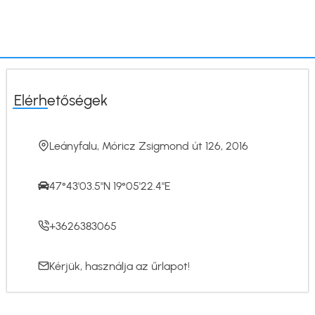
Elérhetőségek
Leányfalu, Móricz Zsigmond út 126, 2016
47°43'03.5"N 19°05'22.4"E
+3626383065
Kérjük, használja az
űrlapot
!