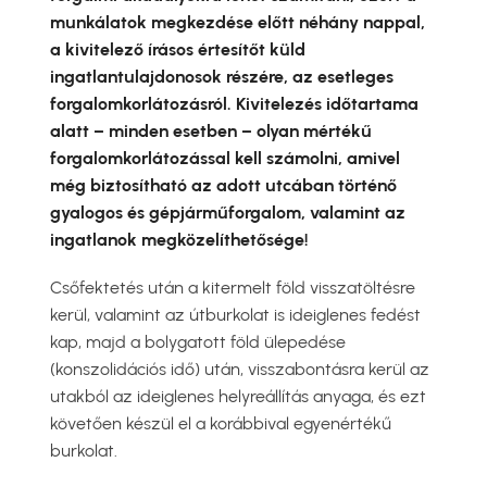
munkálatok megkezdése előtt néhány nappal,
a kivitelező írásos értesítőt küld
ingatlantulajdonosok részére, az esetleges
forgalomkorlátozásról. Kivitelezés időtartama
alatt – minden esetben – olyan mértékű
forgalomkorlátozással kell számolni, amivel
még biztosítható az adott utcában történő
gyalogos és gépjárműforgalom, valamint az
ingatlanok megközelíthetősége!
Csőfektetés után a kitermelt föld visszatöltésre
kerül, valamint az útburkolat is ideiglenes fedést
kap, majd a bolygatott föld ülepedése
(konszolidációs idő) után, visszabontásra kerül az
utakból az ideiglenes helyreállítás anyaga, és ezt
követően készül el a korábbival egyenértékű
burkolat.