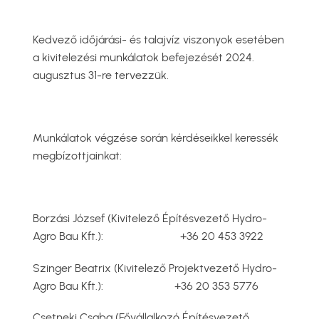
Kedvező időjárási- és talajvíz viszonyok esetében
a kivitelezési munkálatok befejezését 2024.
augusztus 31-re tervezzük.
Munkálatok végzése során kérdéseikkel keressék
megbízottjainkat:
Borzási József (Kivitelező Építésvezető Hydro-
Agro Bau Kft.): +36 20 453 3922
Szinger Beatrix (Kivitelező Projektvezető Hydro-
Agro Bau Kft.): +36 20 353 5776
Csetneki Csaba (Fővállalkozó Építésvezető