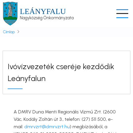
Ugrás
LEÁNYFALU
a
Nagyközség Önkormányzata
tartalomra
Címlap
Ivóvízvezeték cseréje kezdődik
Leányfalun
A DMRV Duna Menti Regionális Vízmű Zrt. (2600
Vác, Kodály Zoltán út 3., telefon: (27) 511 500, e-
mail:
dmrvzrt@dmrvzrt.hu
) megbízásából, a