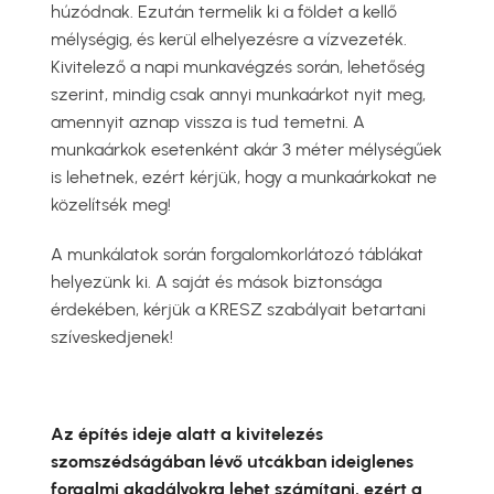
húzódnak. Ezután termelik ki a földet a kellő
mélységig, és kerül elhelyezésre a vízvezeték.
Kivitelező a napi munkavégzés során, lehetőség
szerint, mindig csak annyi munkaárkot nyit meg,
amennyit aznap vissza is tud temetni. A
munkaárkok esetenként akár 3 méter mélységűek
is lehetnek, ezért kérjük, hogy a munkaárkokat ne
közelítsék meg!
A munkálatok során forgalomkorlátozó táblákat
helyezünk ki. A saját és mások biztonsága
érdekében, kérjük a KRESZ szabályait betartani
szíveskedjenek!
Az építés ideje alatt a kivitelezés
szomszédságában lévő utcákban ideiglenes
forgalmi akadályokra lehet számítani, ezért a