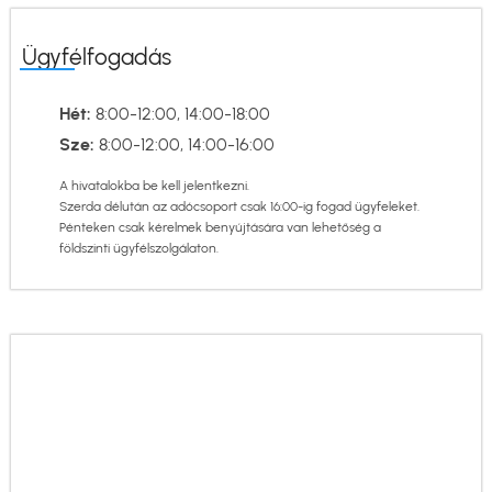
Ügyfélfogadás
Hét:
8:00-12:00, 14:00-18:00
Sze:
8:00-12:00, 14:00-16:00
A hivatalokba be kell jelentkezni.
Szerda délután az adócsoport csak 16:00-ig fogad ügyfeleket.
Pénteken csak kérelmek benyújtására van lehetőség a
földszinti ügyfélszolgálaton.