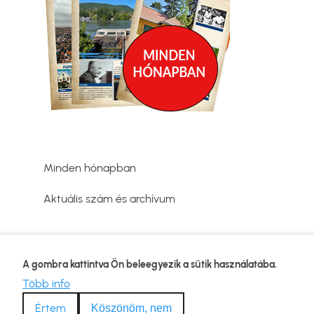
Minden hónapban
Aktuális szám és archívum
Adatvédelmi tájékoztató
A gombra kattintva Ön beleegyezik a sütik használatába.
Lábléc
Kapcsolat
Több info
Impresszum
Értem
Köszönöm, nem