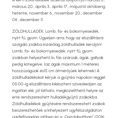
március 20., április 3., április 17., májustól októberig
hetente, november 6., november 20., december
04., december 11.
ZÖLDHULLADÉK: Lomb, fa- és bokornyesedék,
nyírt fű, gyom. Ügyeljen arra, hogy az elszállításra
szolgáló zsákba kizárólag zöldhulladék kerüljön!
Lomb, fa- és bokornyesedék, nyírt fű, gyom
zsákban helyezhető ki, fás szárúak, ágak, gallyak
pedig kötegelve. (az ágak maximum 1 méteres
hosszúságúak és15 cm átmérőjűek lehetnek) A
zöldhulladékokat kérjük a gyűjtési napokon reggel
05:00-ig elszállításra kikészíteni szíveskedjen az
ingatlan elé, jól látható, megközelíthető helyre az
erre rendszeresített hulladékgyűjtő zsákokba.
Zöldhulladékok gyűjtésére rendszeresített zsákok
beszerezhetőek a kihelyezett ügyfélszolgálaton
ügyfélfogadási időben és a „Gazdaboltban” (2016