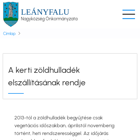
Ugrás
LEÁNYFALU
a
Nagyközség Önkormányzata
tartalomra
Címlap
A kerti zöldhulladék
elszállításának rendje
2013-tól a zöldhulladék begyűjtése csak
vegetációs időszakban, áprilistól novemberig
történt, heti rendszerességgel. Az időjárás