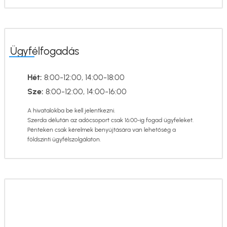
Ügyfélfogadás
Hét:
8:00-12:00, 14:00-18:00
Sze:
8:00-12:00, 14:00-16:00
A hivatalokba be kell jelentkezni.
Szerda délután az adócsoport csak 16:00-ig fogad ügyfeleket.
Pénteken csak kérelmek benyújtására van lehetőség a
földszinti ügyfélszolgálaton.