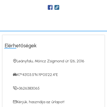
Elérhetőségek
Leányfalu, Móricz Zsigmond út 126, 2016
47°43'03.5"N 19°05'22.4"E
+3626383065
Kérjük, használja az
űrlapot
!