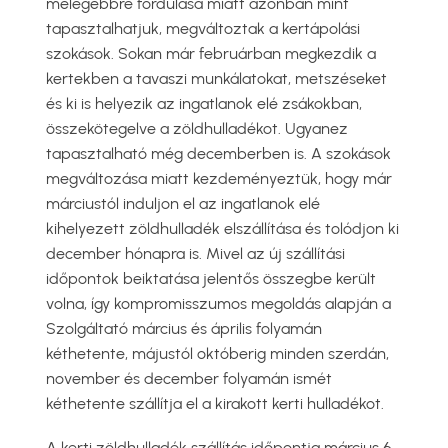
melegebbre fordulása miatt azonban mint
tapasztalhatjuk, megváltoztak a kertápolási
szokások. Sokan már februárban megkezdik a
kertekben a tavaszi munkálatokat, metszéseket
és ki is helyezik az ingatlanok elé zsákokban,
összekötegelve a zöldhulladékot. Ugyanez
tapasztalható még decemberben is. A szokások
megváltozása miatt kezdeményeztük, hogy már
márciustól induljon el az ingatlanok elé
kihelyezett zöldhulladék elszállítása és tolódjon ki
december hónapra is. Mivel az új szállítási
időpontok beiktatása jelentős összegbe került
volna, így kompromisszumos megoldás alapján a
Szolgáltató március és április folyamán
kéthetente, májustól októberig minden szerdán,
november és december folyamán ismét
kéthetente szállítja el a kirakott kerti hulladékot.
A kerti zöldhulladék szállítás időpontja március 6.,