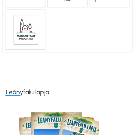
Leányfalu lapja
Kép