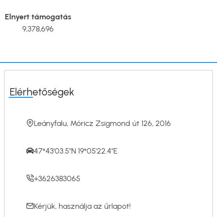
Elnyert támogatás
9,378,696
Elérhetőségek
Leányfalu, Móricz Zsigmond út 126, 2016
47°43'03.5"N 19°05'22.4"E
+3626383065
Kérjük, használja az
űrlapot
!