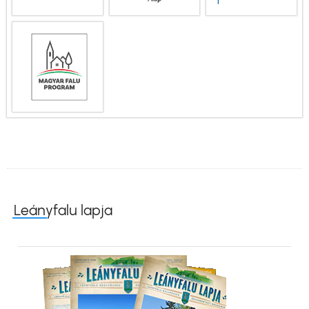
Leányfalu lapja
Kép