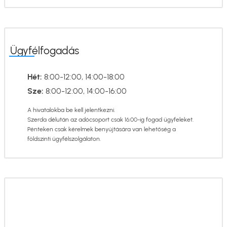
Ügyfélfogadás
Hét:
8:00-12:00, 14:00-18:00
Sze:
8:00-12:00, 14:00-16:00
A hivatalokba be kell jelentkezni.
Szerda délután az adócsoport csak 16:00-ig fogad ügyfeleket.
Pénteken csak kérelmek benyújtására van lehetőség a
földszinti ügyfélszolgálaton.