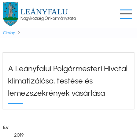
Ugrás
LEÁNYFALU
a
Nagyközség Önkormányzata
tartalomra
Címlap
A Leányfalui Polgármesteri Hivatal
klimatizálása, festése és
lemezszekrények vásárlása
Év
2019