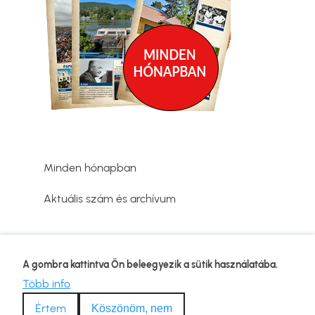
Minden hónapban
Aktuális szám és archívum
Adatvédelmi tájékoztató
A gombra kattintva Ön beleegyezik a sütik használatába.
Lábléc
Kapcsolat
Több info
Impresszum
Értem
Köszönöm, nem