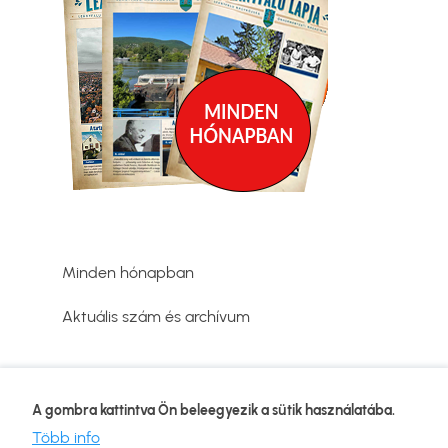
Minden hónapban
Aktuális szám és archívum
Adatvédelmi tájékoztató
A gombra kattintva Ön beleegyezik a sütik használatába.
Lábléc
Kapcsolat
Több info