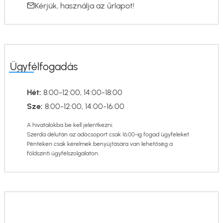
Kérjük, használja az
űrlapot
!
Ügyfélfogadás
Hét:
8:00-12:00, 14:00-18:00
Sze:
8:00-12:00, 14:00-16:00
A hivatalokba be kell jelentkezni.
Szerda délután az adócsoport csak 16:00-ig fogad ügyfeleket.
Pénteken csak kérelmek benyújtására van lehetőség a
földszinti ügyfélszolgálaton.