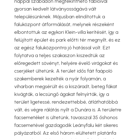
nappal szabadon megtekinthető tablóival
gyorsan kedvelt látványosságává vált
településünknek. Májusban elindítottuk a
faluközpont átformálását, melynek részeként
elbontottuk az egykori Klein-villa kerítését, így a
felújított épület és park előtti tér megnyílt, és ez
az egész faluközpontra jó hatással volt. Ezt
folytatva a teljes szakaszon kiszedtük az
előregedett sövényt, helyére évelő virágokat és
cserjéket ültetünk. A terület idős fáit faápoló
szakemberek kezelték a nyár folyamán, a
viharban megsérült és a kiszáradt, beteg fákat
kivágták, a lecsüngő ágakat felnyírták, így a
terület ligetessé, rendezettebbé, átláthatóbbá
vált, és végre rálátás nyílt a Dunára is. A területre
facsemetéket is ültetünk, tavasszal 35 őshonos
facsemetével gazdagodik Leányfalu két sikeres
pályázatból. Az első három elültetett platánfa