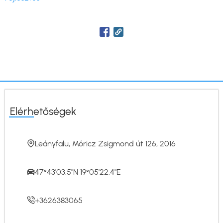
Elérhetőségek
Leányfalu, Móricz Zsigmond út 126, 2016
47°43'03.5"N 19°05'22.4"E
+3626383065