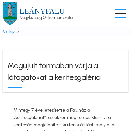
Ugrás
LEÁNYFALU
a
Nagyközség Önkormányzata
tartalomra
Címlap
Megújult formában várja a
látogatókat a kerítésgaléria
Mintegy 7 éve létesítette a Faluház a
„kerítésgalériát”, az akkor még romos Klein-villa
kerítésén megjelenített kültéri kiállítást, mely éjjel-