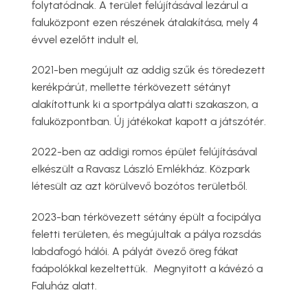
folytatódnak. A terület felújításával lezárul a
faluközpont ezen részének átalakítása, mely 4
évvel ezelőtt indult el,
2021-ben megújult az addig szűk és töredezett
kerékpárút, mellette térkövezett sétányt
alakítottunk ki a sportpálya alatti szakaszon, a
faluközpontban. Új játékokat kapott a játszótér.
2022-ben az addigi romos épület felújításával
elkészült a Ravasz László Emlékház. Közpark
létesült az azt körülvevő bozótos területből.
2023-ban térkövezett sétány épült a focipálya
feletti területen, és megújultak a pálya rozsdás
labdafogó hálói. A pályát övező öreg fákat
faápolókkal kezeltettük. Megnyitott a kávézó a
Faluház alatt.