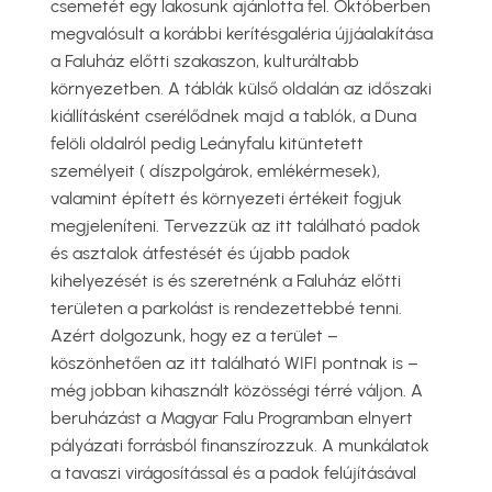
csemetét egy lakosunk ajánlotta fel. Októberben
megvalósult a korábbi kerítésgaléria újjáalakítása
a Faluház előtti szakaszon, kulturáltabb
környezetben. A táblák külső oldalán az időszaki
kiállításként cserélődnek majd a tablók, a Duna
felöli oldalról pedig Leányfalu kitüntetett
személyeit ( díszpolgárok, emlékérmesek),
valamint épített és környezeti értékeit fogjuk
megjeleníteni. Tervezzük az itt található padok
és asztalok átfestését és újabb padok
kihelyezését is és szeretnénk a Faluház előtti
területen a parkolást is rendezettebbé tenni.
Azért dolgozunk, hogy ez a terület –
köszönhetően az itt található WIFI pontnak is –
még jobban kihasznált közösségi térré váljon. A
beruházást a Magyar Falu Programban elnyert
pályázati forrásból finanszírozzuk. A munkálatok
a tavaszi virágosítással és a padok felújításával