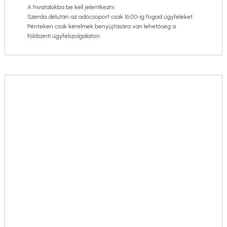
A hivatalokba be kell jelentkezni.
Szerda délután az adócsoport csak 16:00-ig fogad ügyfeleket.
Pénteken csak kérelmek benyújtására van lehetőség a
földszinti ügyfélszolgálaton.