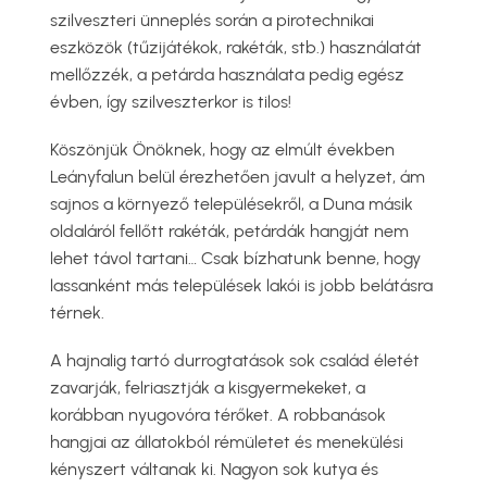
szilveszteri ünneplés során a pirotechnikai
eszközök (tűzijátékok, rakéták, stb.) használatát
mellőzzék, a petárda használata pedig egész
évben, így szilveszterkor is tilos!
Köszönjük Önöknek, hogy az elmúlt években
Leányfalun belül érezhetően javult a helyzet, ám
sajnos a környező településekről, a Duna másik
oldaláról fellőtt rakéták, petárdák hangját nem
lehet távol tartani… Csak bízhatunk benne, hogy
lassanként más települések lakói is jobb belátásra
térnek.
A hajnalig tartó durrogtatások sok család életét
zavarják, felriasztják a kisgyermekeket, a
korábban nyugovóra térőket. A robbanások
hangjai az állatokból rémületet és menekülési
kényszert váltanak ki. Nagyon sok kutya és