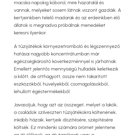
macska napokig kóborol, mire hazatalál és
vannak, melyeket sosem látnak viszont gazdáik. A
kertjeinkben telelő madarak és az erdeinkben élő
állatok is megriadva próbálnak menedéket
keresni ilyenkor.
A tűzijátékok környezetromboló és légszennyező
hatásai nagyobb koncentrátumban már
egészségkárosító következménnyel is járhatnak.
Emellett jelentős mennyiségű hulladék keletkezik
a kilőtt, de otthagyott, össze nem takarított
eszközökből, hüvelyekből, csomagolásokból.,
lehullott égéstermékekből.
Javasoljuk, hogy azt az összeget, melyet a lakók,
a családok szilveszteri tűzijátékokra költenének,
inkább házaik, kertjeik díszítésére, szépítésére
költsék. Ez mindenki számára örömet jelentene:
az itt élőknek, az átutazóknak vagy a