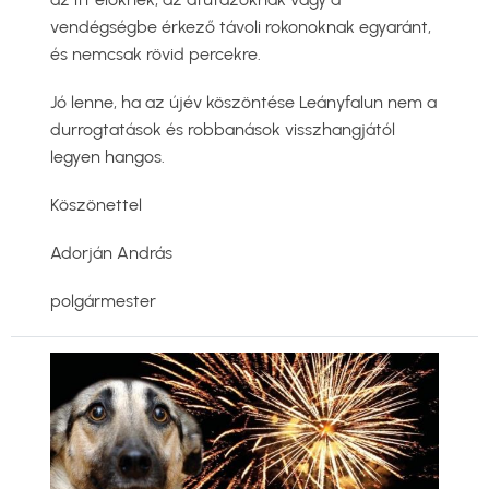
vendégségbe érkező távoli rokonoknak egyaránt,
és nemcsak rövid percekre.
Jó lenne, ha az újév köszöntése Leányfalun nem a
durrogtatások és robbanások visszhangjától
legyen hangos.
Köszönettel
Adorján András
polgármester
Kép