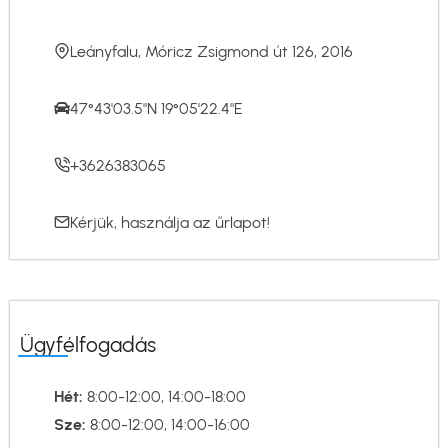
Leányfalu, Móricz Zsigmond út 126, 2016
47°43'03.5"N 19°05'22.4"E
+3626383065
Kérjük, használja az
űrlapot
!
Ügyfélfogadás
Hét:
8:00-12:00, 14:00-18:00
Sze:
8:00-12:00, 14:00-16:00