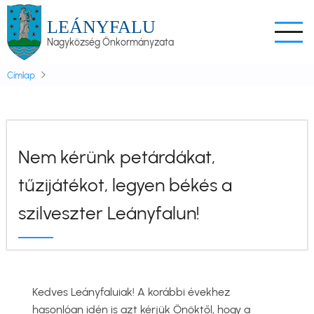
Ugrás
LEÁNYFALU
a
Nagyközség Önkormányzata
tartalomra
Címlap
Nem kérünk petárdákat,
tűzijátékot, legyen békés a
szilveszter Leányfalun!
Kedves Leányfaluiak! A korábbi évekhez
hasonlóan idén is azt kérjük Önöktől, hogy a