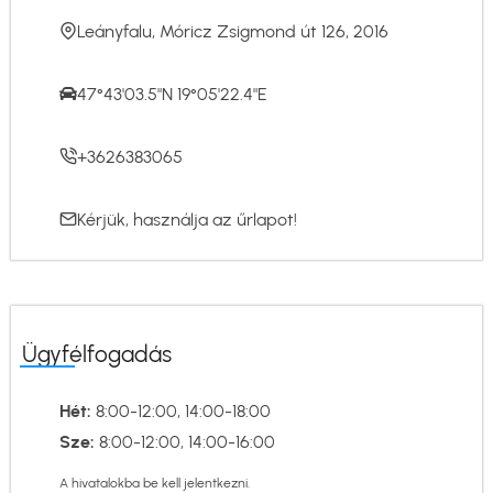
Leányfalu, Móricz Zsigmond út 126, 2016
47°43'03.5"N 19°05'22.4"E
+3626383065
Kérjük, használja az
űrlapot
!
Ügyfélfogadás
Hét:
8:00-12:00, 14:00-18:00
Sze:
8:00-12:00, 14:00-16:00
A hivatalokba be kell jelentkezni.