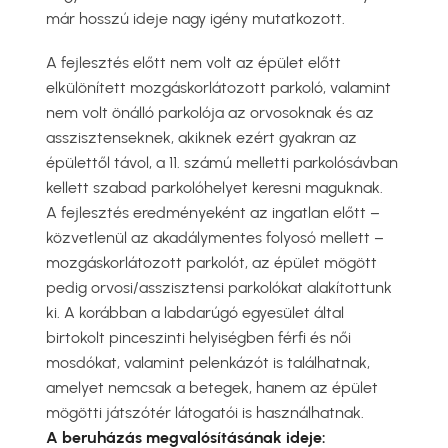
már hosszú ideje nagy igény mutatkozott.
A fejlesztés előtt nem volt az épület előtt
elkülönített mozgáskorlátozott parkoló, valamint
nem volt önálló parkolója az orvosoknak és az
asszisztenseknek, akiknek ezért gyakran az
épülettől távol, a 11. számú melletti parkolósávban
kellett szabad parkolóhelyet keresni maguknak.
A fejlesztés eredményeként az ingatlan előtt –
közvetlenül az akadálymentes folyosó mellett –
mozgáskorlátozott parkolót, az épület mögött
pedig orvosi/asszisztensi parkolókat alakítottunk
ki. A korábban a labdarúgó egyesület által
birtokolt pinceszinti helyiségben férfi és női
mosdókat, valamint pelenkázót is találhatnak,
amelyet nemcsak a betegek, hanem az épület
mögötti játszótér látogatói is használhatnak.
A beruházás megvalósításának ideje: