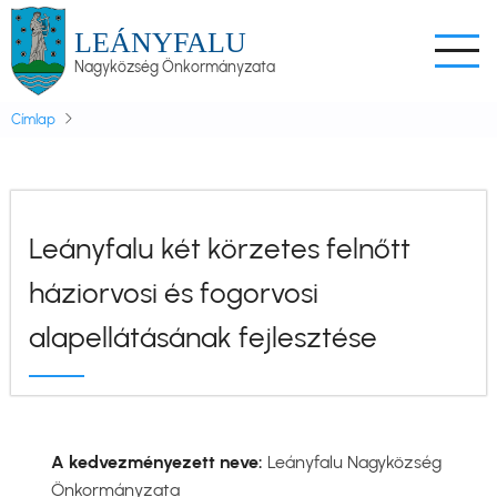
Ugrás
LEÁNYFALU
a
Nagyközség Önkormányzata
tartalomra
Címlap
Leányfalu két körzetes felnőtt
háziorvosi és fogorvosi
alapellátásának fejlesztése
A kedvezményezett neve:
Leányfalu Nagyközség
Önkormányzata