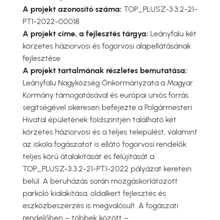
A projekt azonosító száma:
TOP_PLUSZ-3.3.2-21-
PT1-2022-00018
A projekt címe, a fejlesztés tárgya:
Leányfalu két
körzetes háziorvosi és fogorvosi alapellátásának
fejlesztése
A projekt tartalmának részletes bemutatása:
Leányfalu Nagyközség Önkormányzata a Magyar
Kormány támogatásával és európai uniós forrás
segítségével sikeresen befejezte a Polgármesteri
Hivatal épületének földszintjén található két
körzetes háziorvosi és a teljes települést, valamint
az iskola fogászatot is ellátó fogorvosi rendelők
teljes körű átalakítását és felújítását a
TOP_PLUSZ-3.3.2-21-PT1-2022 pályázat keretein
belül. A beruházás során mozgáskorlátozott
parkoló kialakítása, oldalkert fejlesztés és
eszközbeszerzés is megvalósult. A fogászati
rendelőben – többek között –