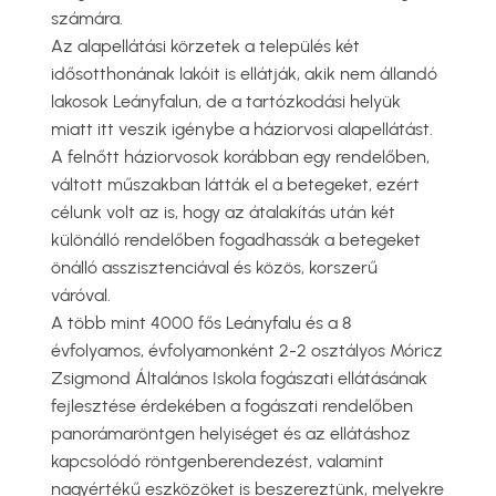
számára.
Az alapellátási körzetek a település két
idősotthonának lakóit is ellátják, akik nem állandó
lakosok Leányfalun, de a tartózkodási helyük
miatt itt veszik igénybe a háziorvosi alapellátást.
A felnőtt háziorvosok korábban egy rendelőben,
váltott műszakban látták el a betegeket, ezért
célunk volt az is, hogy az átalakítás után két
különálló rendelőben fogadhassák a betegeket
önálló asszisztenciával és közös, korszerű
váróval.
A több mint 4000 fős Leányfalu és a 8
évfolyamos, évfolyamonként 2-2 osztályos Móricz
Zsigmond Általános Iskola fogászati ellátásának
fejlesztése érdekében a fogászati rendelőben
panorámaröntgen helyiséget és az ellátáshoz
kapcsolódó röntgenberendezést, valamint
nagyértékű eszközöket is beszereztünk, melyekre