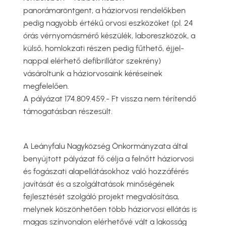
panorámaröntgent, a háziorvosi rendelőkben
pedig nagyobb értékű orvosi eszközöket (pl. 24
órás vérnyomásmérő készülék, laboreszközök, a
külső, homlokzati részen pedig fűthető, éjjel-
nappal elérhető defibrillátor szekrény)
vásároltunk a háziorvosaink kéréseinek
megfelelően.
A pályázat 174.809.459.- Ft vissza nem térítendő
támogatásban részesült.
A Leányfalu Nagyközség Önkormányzata által
benyújtott pályázat fő célja a felnőtt háziorvosi
és fogászati alapellátásokhoz való hozzáférés
javítását és a szolgáltatások minőségének
fejlesztését szolgáló projekt megvalósítása,
melynek köszönhetően több háziorvosi ellátás is
magas színvonalon elérhetővé vált a lakosság