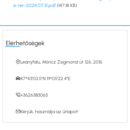
e-ter-2024.07.31.pdf
(147.81 KB)
Elérhetőségek
Leányfalu, Móricz Zsigmond út 126, 2016
47°43'03.5"N 19°05'22.4"E
+3626383065
Kérjük, használja az
űrlapot
!