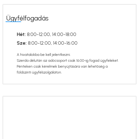
Ügyfélfogadás
Hét:
8:00-12:00, 14:00-18:00
Sze:
8:00-12:00, 14:00-16:00
A hivatalokba be kell jelentkezni.
Szerda délután az adócsoport csak 16:00-ig fogad ügyfeleket.
Pénteken csak kérelmek benyújtására van lehetőség a
földszinti ügyfélszolgálaton.