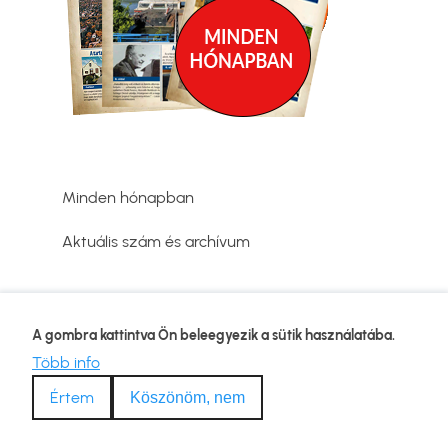
Minden hónapban
Aktuális szám és archívum
Adatvédelmi tájékoztató
A gombra kattintva Ön beleegyezik a sütik használatába.
Lábléc
Kapcsolat
Több info
Impresszum
Értem
Köszönöm, nem