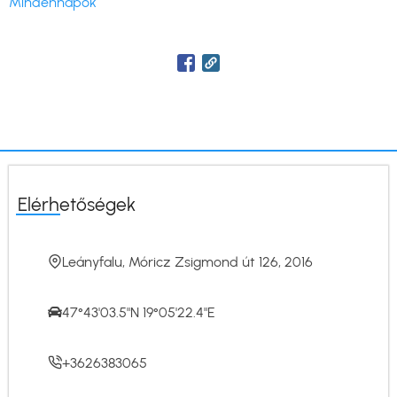
Mindennapok
Elérhetőségek
Leányfalu, Móricz Zsigmond út 126, 2016
47°43'03.5"N 19°05'22.4"E
+3626383065