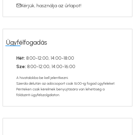
Kérjük, használja az
űrlapot
!
Ügyfélfogadás
Hét:
8:00-12:00, 14:00-18:00
Sze:
8:00-12:00, 14:00-16:00
A hivatalokba be kell jelentkezni.
Szerda délután az adócsoport csak 16:00-ig fogad ügyfeleket.
Pénteken csak kérelmek benyújtására van lehetőség a
földszinti ügyfélszolgálaton.