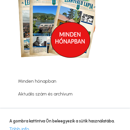
Minden hónapban
Aktuális szám és archívum
Adatvédelmi tájékoztató
A gombra kattintva Ön beleegyezik a sütik használatába.
Lábléc
Kapcsolat
Több info