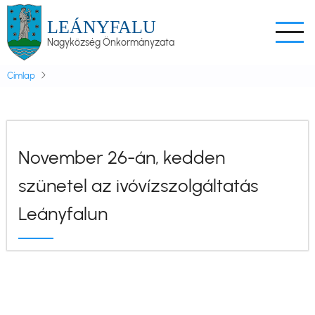
Ugrás
LEÁNYFALU
a
Nagyközség Önkormányzata
tartalomra
Címlap
November 26-án, kedden
szünetel az ivóvízszolgáltatás
Leányfalun