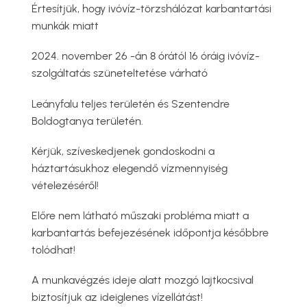
Értesítjük, hogy ivóvíz-törzshálózat karbantartási
munkák miatt
2024. november 26 -án 8 órától 16 óráig ivóvíz-
szolgáltatás szüneteltetése várható
Leányfalu teljes területén és Szentendre
Boldogtanya területén.
Kérjük, szíveskedjenek gondoskodni a
háztartásukhoz elegendő vízmennyiség
vételezéséről!
Előre nem látható műszaki probléma miatt a
karbantartás befejezésének időpontja későbbre
tolódhat!
A munkavégzés ideje alatt mozgó lajtkocsival
biztosítjuk az ideiglenes vízellátást!