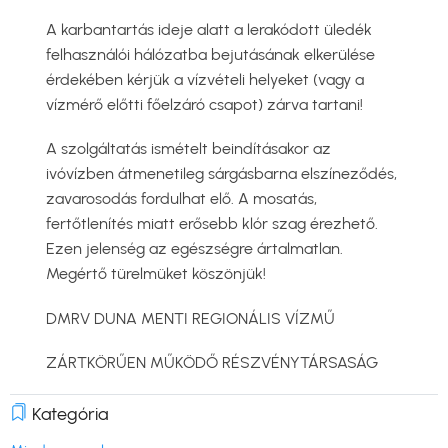
A karbantartás ideje alatt a lerakódott üledék
felhasználói hálózatba bejutásának elkerülése
érdekében kérjük a vízvételi helyeket (vagy a
vízmérő előtti főelzáró csapot) zárva tartani!
A szolgáltatás ismételt beindításakor az
ivóvízben átmenetileg sárgásbarna elszíneződés,
zavarosodás fordulhat elő. A mosatás,
fertőtlenítés miatt erősebb klór szag érezhető.
Ezen jelenség az egészségre ártalmatlan.
Megértő türelmüket köszönjük!
DMRV DUNA MENTI REGIONÁLIS VÍZMŰ
ZÁRTKÖRŰEN MŰKÖDŐ RÉSZVÉNYTÁRSASÁG
Kategória