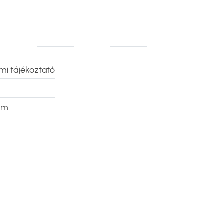
mi tájékoztató
um