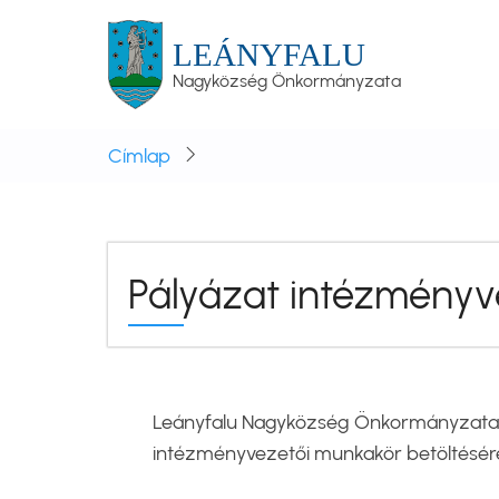
Ugrás
a
LEÁNYFALU
tartalomra
Nagyközség Önkormányzata
Címlap
Pályázat intézményv
Leányfalu Nagyközség Önkormányzata me
intézményvezetői munkakör betöltésér