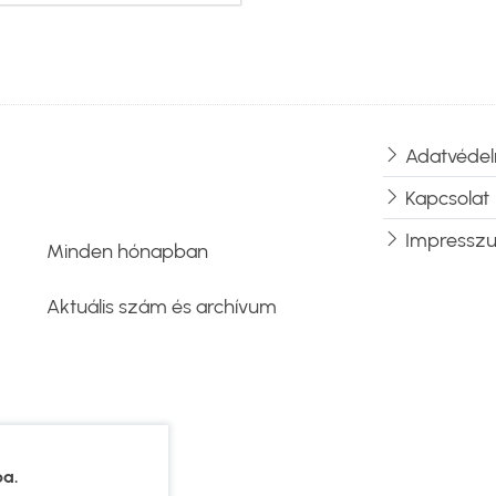
Adatvédel
Lábléc
Kapcsolat
Impressz
Minden hónapban
Aktuális szám és archívum
ba.