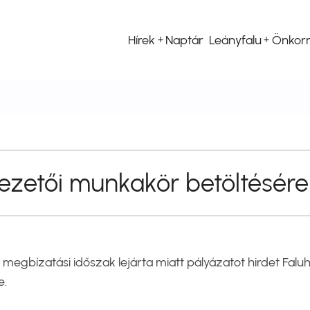
Hírek
Naptár
Leányfalu
Önkor
Fő
navigáció
ezetői munkakör betöltésére
gbízatási időszak lejárta miatt pályázatot hirdet Faluh
e.