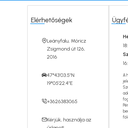
Elérhetőségek
Ügyf
Hé
Leányfalu, Móricz
18
Zsigmond út 126,
S
2016
16
47°43'03.5"N
A 
jel
19°05'22.4"E
Sz
ad
fo
+3626383065
Pé
be
föl
Kérjük, használja az
űrlapot
!