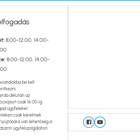
élfogadás
t:
8:00-12:00, 14:00-
:00
ze:
8:00-12:00, 14:00-
:00
hivatalokba be kell
entkezni.
erda délután az
ócsoport csak 16:00-ig
gad ügyfeleket.
nteken csak kérelmek
nyújtására van lehetőség a
dszinti ügyfélszolgálaton.