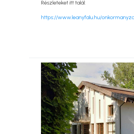
Részleteket itt talál:
https://www.leanyfalu.hu/onkormanyza
Kép