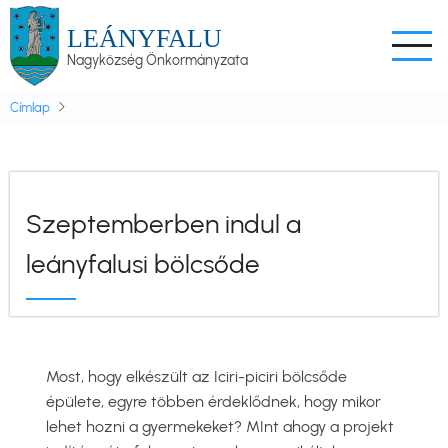
Ugrás
LEÁNYFALU
a
Nagyközség Önkormányzata
tartalomra
Címlap
Szeptemberben indul a
leányfalusi bölcsőde
Most, hogy elkészült az Iciri-piciri bölcsőde
épülete, egyre többen érdeklődnek, hogy mikor
lehet hozni a gyermekeket? MInt ahogy a projekt