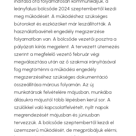
indítása óta folyamatosan kommunikáljuk, a
leányfalusi bölcsőde 2024 szeptembertől kezdi
meg működését. A működéshez szükséges
bútorokat és eszközöket már leszállították. A
használatbavételi engedély megszerzése
folyamatban van. A bölcsőde vezetői posztra a
pályázati kiírás megjelent. A tervezett ütemezés
szerint a megfelelő vezető február végi
megválasztása után az ő szakmai irányításával
fog megtörténni a működési engedély
megszerzéséhez szükséges dokumentáció
összeállítása március folyamán. Az új
munkatársak felvételére májusban, munkába
állásukra májustól több lépésben kerül sor. A
szülőkkel való kapcsolatfelvételt, nyílt napok
megrendezését májusban és júniusban
tervezzük. A bölcsőde szeptembertől kezdi el
üzemszerű működését, de megpróbáljuk elérni,