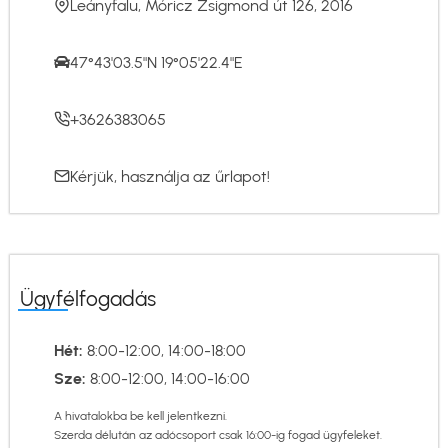
Leányfalu, Móricz Zsigmond út 126, 2016
47°43'03.5"N 19°05'22.4"E
+3626383065
Kérjük, használja az
űrlapot
!
Ügyfélfogadás
Hét:
8:00-12:00, 14:00-18:00
Sze:
8:00-12:00, 14:00-16:00
A hivatalokba be kell jelentkezni.
Szerda délután az adócsoport csak 16:00-ig fogad ügyfeleket.